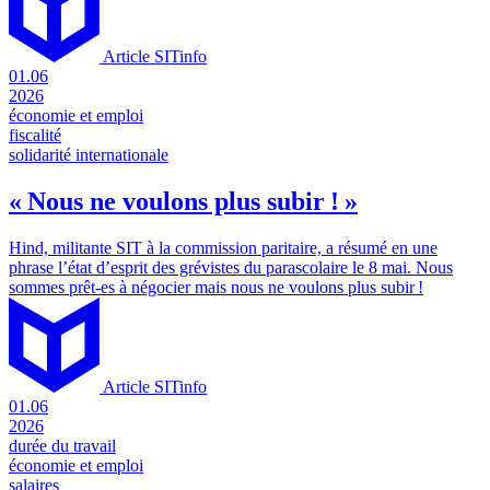
Article SITinfo
01.06
2026
économie et emploi
fiscalité
solidarité internationale
« Nous ne voulons plus subir ! »
Hind, militante SIT à la commission paritaire, a résumé en une
phrase l’état d’esprit des grévistes du parascolaire le 8 mai. Nous
sommes prêt-es à négocier mais nous ne voulons plus subir !
Article SITinfo
01.06
2026
durée du travail
économie et emploi
salaires