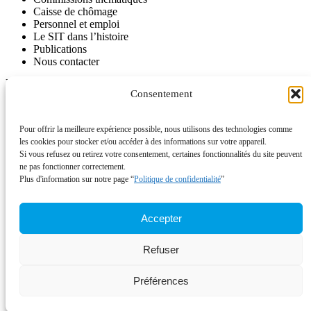
Caisse de chômage
Personnel et emploi
Le SIT dans l’histoire
Publications
Nous contacter
INFORMATIONS
Consentement
Journal SITinfo
Nos publications
Nos vidéos
Pour offrir la meilleure expérience possible, nous utilisons des technologies comme
L’ancien site du SIT disponible comme archive
les cookies pour stocker et/ou accéder à des informations sur votre appareil.
Si vous refusez ou retirez votre consentement, certaines fonctionnalités du site peuvent
ACTUALITÉS
ne pas fonctionner correctement.
Plus d'information sur notre page “
Politique de confidentialité
”
Campagnes
À signer
Votations
Accepter
Appels à mobilisation
Communiqués de presse
Refuser
CHÔMAGE
Caisse de chômage
Préférences
Nous contacter