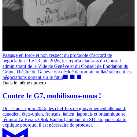
Passage en force et non-respect du protocole d’accord de
négociation ! Le 23 juin 2026, les représentant-e-s du Conseil
administratif de la Ville de Genève et du Conseil de Fondation du
Grand Théâtre de Genève ont décidé de rompre unilatéralement les
négociations portant sur le futur
Dans le même numéro
Contre le G7, mobilisons-nous !
Du 15 au 17 juin 2026, les chef-fe-s de gouvernement allemand,
canadien, états-unien, français, italien, japonais et britannique se
réuniront à Évian. Olrik Baillard, militant du SIT au parascolaire,
explique pourquoi il est nécessaire de protester.