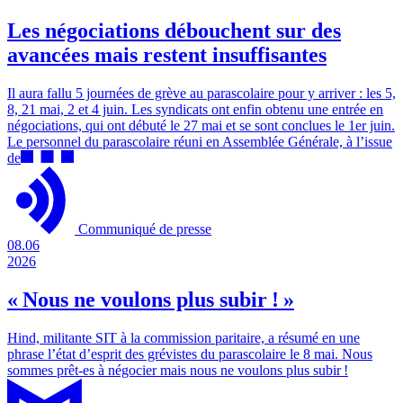
Les négociations débouchent sur des
avancées mais restent insuffisantes
Il aura fallu 5 journées de grève au parascolaire pour y arriver : les 5,
8, 21 mai, 2 et 4 juin. Les syndicats ont enfin obtenu une entrée en
négociations, qui ont débuté le 27 mai et se sont conclues le 1er juin.
Le personnel du parascolaire réuni en Assemblée Générale, à l’issue
de
Communiqué de presse
08.06
2026
« Nous ne voulons plus subir ! »
Hind, militante SIT à la commission paritaire, a résumé en une
phrase l’état d’esprit des grévistes du parascolaire le 8 mai. Nous
sommes prêt-es à négocier mais nous ne voulons plus subir !