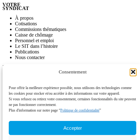
VOTRE
SYNDICAT
À propos
Cotisations
Commissions thématiques
Caisse de chômage
Personnel et emploi
Le SIT dans l’histoire
Publications
Nous contacter
INFORMATIONS
Consentement
Journal SITinfo
Nos publications
Nos vidéos
Pour offrir la meilleure expérience possible, nous utilisons des technologies comme
L’ancien site du SIT disponible comme archive
les cookies pour stocker et/ou accéder à des informations sur votre appareil.
Si vous refusez ou retirez votre consentement, certaines fonctionnalités du site peuvent
ACTUALITÉS
ne pas fonctionner correctement.
Plus d'information sur notre page “
Politique de confidentialité
”
Campagnes
À signer
Votations
Accepter
Appels à mobilisation
Communiqués de presse