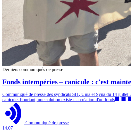
Derniers communiqués de presse
Fonds intempéries – canicule : c'est ma
Communiqué de presse des syndicats SIT, Unia et Syna du 14 juillet 202
canicule. Pourtant, une solution existe : la création d'un fonds
Communiqué de presse
14.07