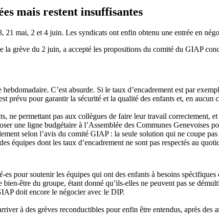
es mais restent insuffisantes
 8, 21 mai, 2 et 4 juin. Les syndicats ont enfin obtenu une entrée en négo
e la grève du 2 juin, a accepté les propositions du comité du GIAP con
ebdomadaire. C’est absurde. Si le taux d’encadrement est par exemple de
t prévu pour garantir la sécurité et la qualité des enfants et, en aucun 
, ne permettant pas aux collègues de faire leur travail correctement, e
poser une ligne budgétaire à l’Assemblée des Communes Genevoises pour
également selon l’avis du comité GIAP : la seule solution qui ne coupe pa
es équipes dont les taux d’encadrement ne sont pas respectés au quoti
es pour soutenir les équipes qui ont des enfants à besoins spécifiques 
 le bien-être du groupe, étant donné qu’ils-elles ne peuvent pas se dému
IAP doit encore le négocier avec le DIP.
 arriver à des grèves reconductibles pour enfin être entendus, après des 