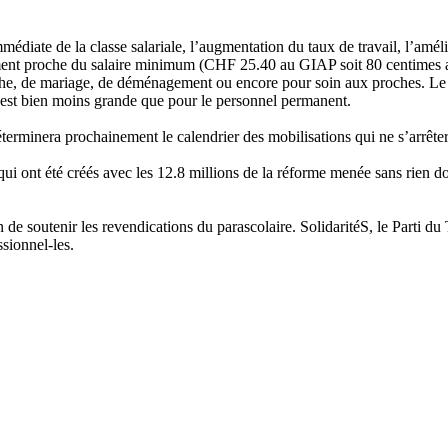
édiate de la classe salariale, l’augmentation du taux de travail, l’amél
usement proche du salaire minimum (CHF 25.40 au GIAP soit 80 centimes 
che, de mariage, de déménagement ou encore pour soin aux proches. Le 
e est bien moins grande que pour le personnel permanent.
erminera prochainement le calendrier des mobilisations qui ne s’arrête
i ont été créés avec les 12.8 millions de la réforme menée sans rien don
 de soutenir les revendications du parascolaire. SolidaritéS, le Parti du
sionnel-les.