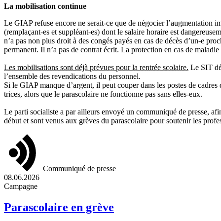
La mobilisation continue
Le GIAP refuse encore ne serait-ce que de négocier l’augmentation imm
(remplaçant-es et suppléant-es) dont le salaire horaire est dangere
n’a pas non plus droit à des congés payés en cas de décès d’un-e pro
permanent. Il n’a pas de contrat écrit. La protection en cas de maladi
Les mobilisations sont déjà prévues pour la rentrée scolaire.
Le SIT dét
l’ensemble des revendications du personnel.
Si le GIAP manque d’argent, il peut couper dans les postes de cadres qu
trices, alors que le parascolaire ne fonctionne pas sans elles-eux.
Le parti socialiste a par ailleurs envoyé un communiqué de presse, afin
début et sont venus aux grèves du parascolaire pour soutenir les profes
Communiqué de presse
08.06.2026
Campagne
Parascolaire en grève