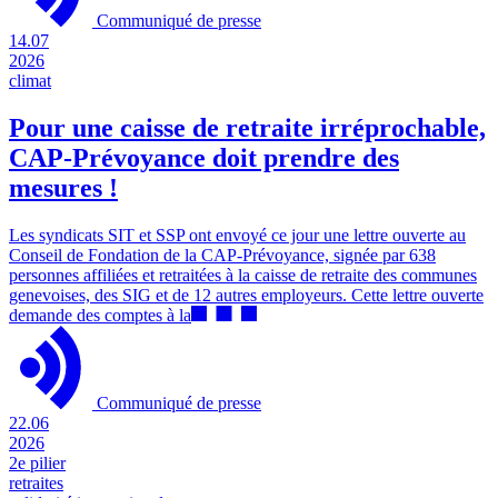
Communiqué de presse
14.07
2026
climat
Pour une caisse de retraite irréprochable,
CAP-Prévoyance doit prendre des
mesures !
Les syndicats SIT et SSP ont envoyé ce jour une lettre ouverte au
Conseil de Fondation de la CAP-Prévoyance, signée par 638
personnes affiliées et retraitées à la caisse de retraite des communes
genevoises, des SIG et de 12 autres employeurs. Cette lettre ouverte
demande des comptes à la
Communiqué de presse
22.06
2026
2e pilier
retraites