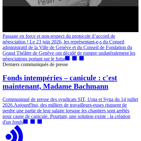
Passage en force et non-respect du protocole d’accord de
négociation ! Le 23 juin 2026, les représentant-e-s du Conseil
administratif de la Ville de Genève et du Conseil de Fondation du
Grand Théâtre de Genève ont décidé de rompre unilatéralement les
négociations portant sur le futur
Derniers communiqués de presse
Fonds intempéries – canicule : c'est
maintenant, Madame Bachmann
Communiqué de presse des syndicats SIT, Unia et Syna du 14 juillet
2026.Aujourd'hui, des milliers de travailleurs-euses risquent de
perdre une partie de leur salaire lorsque les chantiers sont arrêtés
pour cause de canicule. Pourtant, une solution existe : la création
d'un fonds