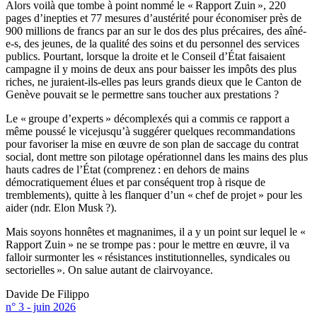
Alors voilà que tombe à point nommé le « Rapport Zuin », 220
pages d’inepties et 77 mesures d’austérité pour économiser près de
900 millions de francs par an sur le dos des plus précaires, des aîné-
e-s, des jeunes, de la qualité des soins et du personnel des services
publics. Pourtant, lorsque la droite et le Conseil d’État faisaient
campagne il y moins de deux ans pour baisser les impôts des plus
riches, ne juraient-ils-elles pas leurs grands dieux que le Canton de
Genève pouvait se le permettre sans toucher aux prestations ?
Le « groupe d’experts » décomplexés qui a commis ce rapport a
même poussé le vicejusqu’à suggérer quelques recommandations
pour favoriser la mise en œuvre de son plan de saccage du contrat
social, dont mettre son pilotage opérationnel dans les mains des plus
hauts cadres de l’État (comprenez : en dehors de mains
démocratiquement élues et par conséquent trop à risque de
tremblements), quitte à les flanquer d’un « chef de projet » pour les
aider (ndr. Elon Musk ?).
Mais soyons honnêtes et magnanimes, il a y un point sur lequel le «
Rapport Zuin » ne se trompe pas : pour le mettre en œuvre, il va
falloir surmonter les « résistances institutionnelles, syndicales ou
sectorielles ». On salue autant de clairvoyance.
Davide De Filippo
n° 3 - juin 2026