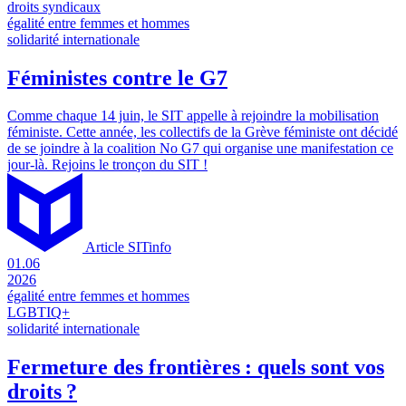
droits syndicaux
égalité entre femmes et hommes
solidarité internationale
Féministes contre le G7
Comme chaque 14 juin, le SIT appelle à rejoindre la mobilisation
féministe. Cette année, les collectifs de la Grève féministe ont décidé
de se joindre à la coalition No G7 qui organise une manifestation ce
jour-là. Rejoins le tronçon du SIT !
Article SITinfo
01.06
2026
égalité entre femmes et hommes
LGBTIQ+
solidarité internationale
Fermeture des frontières : quels sont vos
droits ?