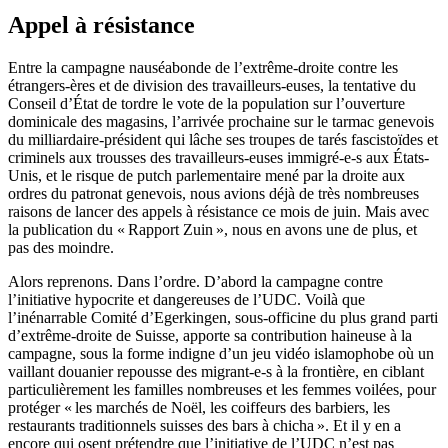
Appel à résistance
Entre la campagne nauséabonde de l’extrême-droite contre les
étrangers-ères et de division des travailleurs-euses, la tentative du
Conseil d’État de tordre le vote de la population sur l’ouverture
dominicale des magasins, l’arrivée prochaine sur le tarmac genevois
du milliardaire-président qui lâche ses troupes de tarés fascistoïdes et
criminels aux trousses des travailleurs-euses immigré-e-s aux États-
Unis, et le risque de putch parlementaire mené par la droite aux
ordres du patronat genevois, nous avions déjà de très nombreuses
raisons de lancer des appels à résistance ce mois de juin. Mais avec
la publication du « Rapport Zuin », nous en avons une de plus, et
pas des moindre.
Alors reprenons. Dans l’ordre. D’abord la campagne contre
l’initiative hypocrite et dangereuses de l’UDC. Voilà que
l’inénarrable Comité d’Egerkingen, sous-officine du plus grand parti
d’extrême-droite de Suisse, apporte sa contribution haineuse à la
campagne, sous la forme indigne d’un jeu vidéo islamophobe où un
vaillant douanier repousse des migrant-e-s à la frontière, en ciblant
particulièrement les familles nombreuses et les femmes voilées, pour
protéger « les marchés de Noël, les coiffeurs des barbiers, les
restaurants traditionnels suisses des bars à chicha ». Et il y en a
encore qui osent prétendre que l’initiative de l’UDC n’est pas