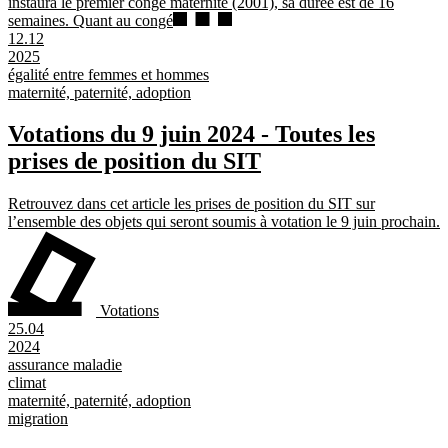
instaura le premier congé maternité (2001), sa durée est de 16
semaines. Quant au congé
12.12
2025
égalité entre femmes et hommes
maternité, paternité, adoption
Votations du 9 juin 2024 - Toutes les
prises de position du SIT
Retrouvez dans cet article les prises de position du SIT sur
l’ensemble des objets qui seront soumis à votation le 9 juin prochain.
Votations
25.04
2024
assurance maladie
climat
maternité, paternité, adoption
migration