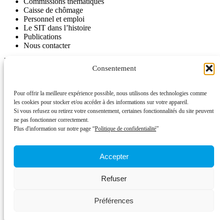
Commissions thématiques
Caisse de chômage
Personnel et emploi
Le SIT dans l’histoire
Publications
Nous contacter
INFORMATIONS
Consentement
Journal SITinfo
Nos publications
Nos vidéos
Pour offrir la meilleure expérience possible, nous utilisons des technologies comme
L’ancien site du SIT disponible comme archive
les cookies pour stocker et/ou accéder à des informations sur votre appareil.
Si vous refusez ou retirez votre consentement, certaines fonctionnalités du site peuvent
ACTUALITÉS
ne pas fonctionner correctement.
Plus d'information sur notre page “
Politique de confidentialité
”
Campagnes
À signer
Votations
Accepter
Appels à mobilisation
Communiqués de presse
Refuser
CHÔMAGE
Caisse de chômage
Préférences
Nous contacter