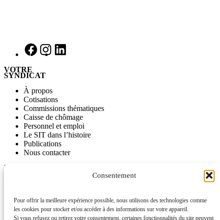
VOTRE
SYNDICAT
À propos
Cotisations
Commissions thématiques
Caisse de chômage
Personnel et emploi
Le SIT dans l’histoire
Publications
Nous contacter
INFORMATIONS
Consentement
Journal SITinfo
Nos publications
Nos vidéos
Pour offrir la meilleure expérience possible, nous utilisons des technologies comme
L’ancien site du SIT disponible comme archive
les cookies pour stocker et/ou accéder à des informations sur votre appareil.
Si vous refusez ou retirez votre consentement, certaines fonctionnalités du site peuvent