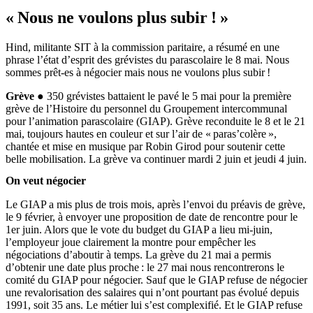
« Nous ne voulons plus subir ! »
Hind, militante SIT à la commission paritaire, a résumé en une
phrase l’état d’esprit des grévistes du parascolaire le 8 mai. Nous
sommes prêt-es à négocier mais nous ne voulons plus subir !
Grève ●
350 grévistes battaient le pavé le 5 mai pour la première
grève de l’Histoire du personnel du Groupement intercommunal
pour l’animation parascolaire (GIAP). Grève reconduite le 8 et le 21
mai, toujours hautes en couleur et sur l’air de « paras’colère »,
chantée et mise en musique par Robin Girod pour soutenir cette
belle mobilisation. La grève va continuer mardi 2 juin et jeudi 4 juin.
On veut négocier
Le GIAP a mis plus de trois mois, après l’envoi du préavis de grève,
le 9 février, à envoyer une proposition de date de rencontre pour le
1er juin. Alors que le vote du budget du GIAP a lieu mi-juin,
l’employeur joue clairement la montre pour empêcher les
négociations d’aboutir à temps. La grève du 21 mai a permis
d’obtenir une date plus proche : le 27 mai nous rencontrerons le
comité du GIAP pour négocier. Sauf que le GIAP refuse de négocier
une revalorisation des salaires qui n’ont pourtant pas évolué depuis
1991, soit 35 ans. Le métier lui s’est complexifié. Et le GIAP refuse