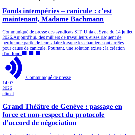
Fonds intempéries – canicule : c'est
maintenant, Madame Bachmann
Communiqué de presse des syndicats SIT, Unia et Syna du 14 juillet
2026.Aujourd'hui, des milliers de travailleurs-euses risquent de
perdre une partie de leur salaire lorsque les chantiers sont arrêtés
pour cause de canicule. Pourtant, une solution existe : la création
d'un fonds
Communiqué de presse
14.07
2026
climat
Grand Théâtre de Genève : passage en
force et non-respect du protocole
d’accord de négociation