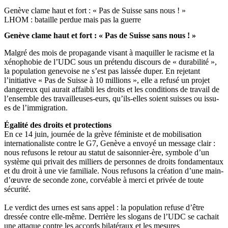
Genève clame haut et fort : « Pas de Suisse sans nous ! »
LHOM : bataille perdue mais pas la guerre
Genève clame haut et fort : « Pas de Suisse sans nous ! »
Malgré des mois de propagande visant à maquiller le racisme et la
xénophobie de l’UDC sous un prétendu discours de « durabilité »,
la population genevoise ne s’est pas laissée duper. En rejetant
l’initiative « Pas de Suisse à 10 millions », elle a refusé un projet
dangereux qui aurait affaibli les droits et les conditions de travail de
l’ensemble des travailleuses-eurs, qu’ils-elles soient suisses ou issu-
es de l’immigration.
Égalité des droits et protections
En ce 14 juin, journée de la grève féministe et de mobilisation
internationaliste contre le G7, Genève a envoyé un message clair :
nous refusons le retour au statut de saisonnier-ère, symbole d’un
système qui privait des milliers de personnes de droits fondamentaux
et du droit à une vie familiale. Nous refusons la création d’une main-
d’œuvre de seconde zone, corvéable à merci et privée de toute
sécurité.
Le verdict des urnes est sans appel : la population refuse d’être
dressée contre elle-même. Derrière les slogans de l’UDC se cachait
une attaque contre les accords bilatéraux et les mesures