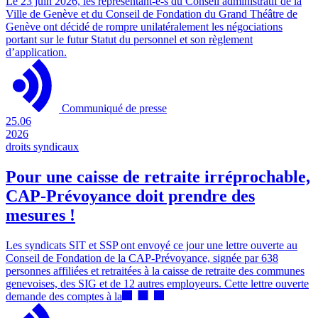
Le 23 juin 2026, les représentant-e-s du Conseil administratif de la
Ville de Genève et du Conseil de Fondation du Grand Théâtre de
Genève ont décidé de rompre unilatéralement les négociations
portant sur le futur Statut du personnel et son règlement
d’application.
Communiqué de presse
25.06
2026
droits syndicaux
Pour une caisse de retraite irréprochable,
CAP-Prévoyance doit prendre des
mesures !
Les syndicats SIT et SSP ont envoyé ce jour une lettre ouverte au
Conseil de Fondation de la CAP-Prévoyance, signée par 638
personnes affiliées et retraitées à la caisse de retraite des communes
genevoises, des SIG et de 12 autres employeurs. Cette lettre ouverte
demande des comptes à la