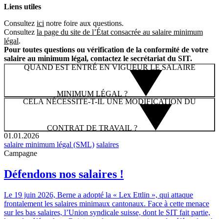
Liens utiles
Consultez
ici
notre foire aux questions.
Consultez
la page du site de l’État consacrée au salaire minimum
légal
.
Pour toutes questions ou vérification de la conformité de votre
salaire au minimum légal, contactez le secrétariat du SIT.
QUAND EST ENTRÉ EN VIGUEUR LE SALAIRE
MINIMUM LÉGAL ?
CELA NÉCESSITE-T-IL UNE MODIFICATION DU
CONTRAT DE TRAVAIL ?
01.01.2026
salaire minimum légal (SML)
salaires
Campagne
Défendons nos salaires !
Le 19 juin 2026, Berne a adopté la « Lex Ettlin », qui attaque
frontalement les salaires minimaux cantonaux. Face à cette menace
sur les bas salaires, l’Union syndicale suisse, dont le SIT fait partie,