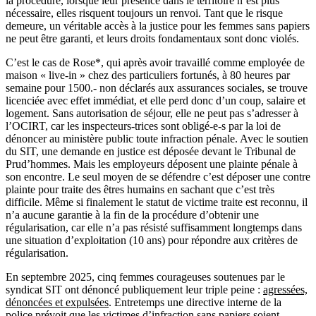
la procédure, lorsque leur présence dans le territoire n’est plus
nécessaire, elles risquent toujours un renvoi. Tant que le risque
demeure, un véritable accès à la justice pour les femmes sans papiers
ne peut être garanti, et leurs droits fondamentaux sont donc violés.
C’est le cas de Rose*, qui après avoir travaillé comme employée de
maison « live-in » chez des particuliers fortunés, à 80 heures par
semaine pour 1500.- non déclarés aux assurances sociales, se trouve
licenciée avec effet immédiat, et elle perd donc d’un coup, salaire et
logement. Sans autorisation de séjour, elle ne peut pas s’adresser à
l’OCIRT, car les inspecteurs-trices sont obligé-e-s par la loi de
dénoncer au ministère public toute infraction pénale. Avec le soutien
du SIT, une demande en justice est déposée devant le Tribunal de
Prud’hommes. Mais les employeurs déposent une plainte pénale à
son encontre. Le seul moyen de se défendre c’est déposer une contre
plainte pour traite des êtres humains en sachant que c’est très
difficile. Même si finalement le statut de victime traite est reconnu, il
n’a aucune garantie à la fin de la procédure d’obtenir une
régularisation, car elle n’a pas résisté suffisamment longtemps dans
une situation d’exploitation (10 ans) pour répondre aux critères de
régularisation.
En septembre 2025, cinq femmes courageuses soutenues par le
syndicat SIT ont dénoncé publiquement leur triple peine :
agressées,
dénoncées et expulsées
. Entretemps une directive interne de la
police prévoit que les victimes d’infraction sans papiers soient