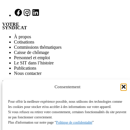
VOTRE
SYNDICAT
À propos
Cotisations
Commissions thématiques
Caisse de chômage
Personnel et emploi
Le SIT dans l’histoire
Publications
Nous contacter
INFORMATIONS
Consentement
Journal SITinfo
Nos publications
Nos vidéos
Pour offrir la meilleure expérience possible, nous utilisons des technologies comme
L’ancien site du SIT disponible comme archive
les cookies pour stocker et/ou accéder à des informations sur votre appareil.
Si vous refusez ou retirez votre consentement, certaines fonctionnalités du site peuvent
ACTUALITÉS
ne pas fonctionner correctement.
Plus d'information sur notre page “
Politique de confidentialité
”
Campagnes