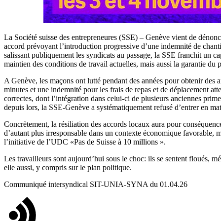
La Société suisse des entrepreneures (SSE) – Genève vient de dénonce
accord prévoyant l’introduction progressive d’une indemnité de chantie
salissant publiquement les syndicats au passage, la SSE franchit un cap
maintien des conditions de travail actuelles, mais aussi la garantie d
A Genève, les maçons ont lutté pendant des années pour obtenir des am
minutes et une indemnité pour les frais de repas et de déplacement atte
correctes, dont l’intégration dans celui-ci de plusieurs anciennes prime
depuis lors, la SSE-Genève a systématiquement refusé d’entrer en matiè
Concrètement, la résiliation des accords locaux aura pour conséquenc
d’autant plus irresponsable dans un contexte économique favorable, ma
l’initiative de l’UDC «Pas de Suisse à 10 millions ».
Les travailleurs sont aujourd’hui sous le choc: ils se sentent floués, mé
elle aussi, y compris sur le plan politique.
Communiqué intersyndical SIT-UNIA-SYNA du 01.04.26