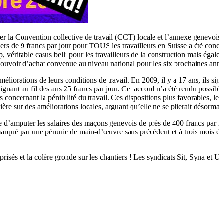
r la Convention collective de travail (CCT) locale et l’annexe genevoi
rs de 9 francs par jour pour TOUS les travailleurs en Suisse a été conc
, véritable casus belli pour les travailleurs de la construction mais éga
u pouvoir d’achat convenue au niveau national pour les six prochaines an
éliorations de leurs conditions de travail. En 2009, il y a 17 ans, ils
ignant au fil des ans 25 francs par jour. Cet accord n’a été rendu possibl
s concernant la pénibilité du travail. Ces dispositions plus favorables, l
re sur des améliorations locales, arguant qu’elle ne se plierait désorma
e d’amputer les salaires des maçons genevois de près de 400 francs par
rqué par une pénurie de main-d’œuvre sans précédent et à trois mois d’u
prisés et la colère gronde sur les chantiers ! Les syndicats Sit, Syna et 