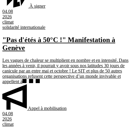
À signer
04.08
2026
climat
solidarité internationale
"Pas d'étés à 50°C !" Manifestation à
Genève
Les vagues de chaleur se multiplient en nombre et en intensité. Dans
les années à venir, il pourrait y avoir sous nos latitudes 30 jours de
canicule par an entre mai et octobre ! Le SIT et plus de 50 autres
organisations refusent cette perspective d’un monde invivable et
appellent à
Appel à mobilisation
04.08
2026
climat