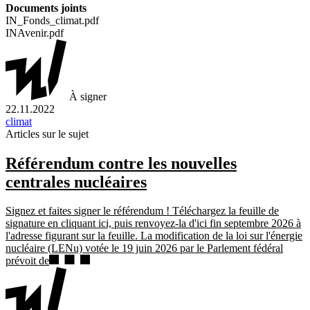
Documents joints
IN_Fonds_climat.pdf
INAvenir.pdf
À signer
22.11.2022
climat
Articles sur le sujet
Référendum contre les nouvelles
centrales nucléaires
Signez et faites signer le référendum ! Téléchargez la feuille de
signature en cliquant ici, puis renvoyez-la d'ici fin septembre 2026 à
l'adresse figurant sur la feuille. La modification de la loi sur l'énergie
nucléaire (LENu) votée le 19 juin 2026 par le Parlement fédéral
prévoit de