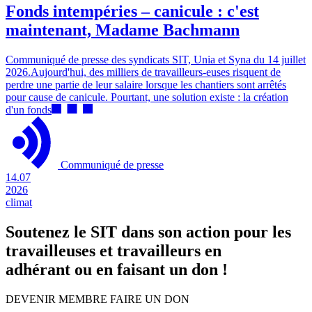
Fonds intempéries – canicule : c'est
maintenant, Madame Bachmann
Communiqué de presse des syndicats SIT, Unia et Syna du 14 juillet
2026.Aujourd'hui, des milliers de travailleurs-euses risquent de
perdre une partie de leur salaire lorsque les chantiers sont arrêtés
pour cause de canicule. Pourtant, une solution existe : la création
d'un fonds
Communiqué de presse
14.07
2026
climat
Soutenez le SIT dans son action pour les
travailleuses et travailleurs en
adhérant ou en faisant un don !
DEVENIR MEMBRE
FAIRE UN DON