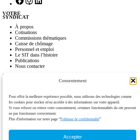
VOTRE
SYNDICAT
À propos
Cotisations
Commissions thématiques
Caisse de chômage
Personnel et emploi
Le SIT dans l’histoire
Publications
Nous contacter
INFORMATIONS
Consentement
Journal SITinfo
Nos publications
Nos vidéos
Pour offrir la meilleure expérience possible, nous utilisons des technologies comme
L’ancien site du SIT disponible comme archive
les cookies pour stocker et/ou accéder à des informations sur votre appareil.
Si vous refusez ou retirez votre consentement, certaines fonctionnalités du site peuvent
ACTUALITÉS
ne pas fonctionner correctement.
Plus d'information sur notre page “
Politique de confidentialité
”
Campagnes
À signer
Votations
Accepter
Appels à mobilisation