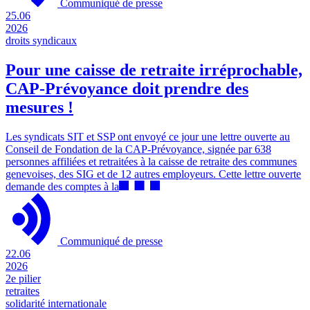
Communiqué de presse
25.06
2026
droits syndicaux
Pour une caisse de retraite irréprochable,
CAP-Prévoyance doit prendre des
mesures !
Les syndicats SIT et SSP ont envoyé ce jour une lettre ouverte au
Conseil de Fondation de la CAP-Prévoyance, signée par 638
personnes affiliées et retraitées à la caisse de retraite des communes
genevoises, des SIG et de 12 autres employeurs. Cette lettre ouverte
demande des comptes à la
Communiqué de presse
22.06
2026
2e pilier
retraites
solidarité internationale