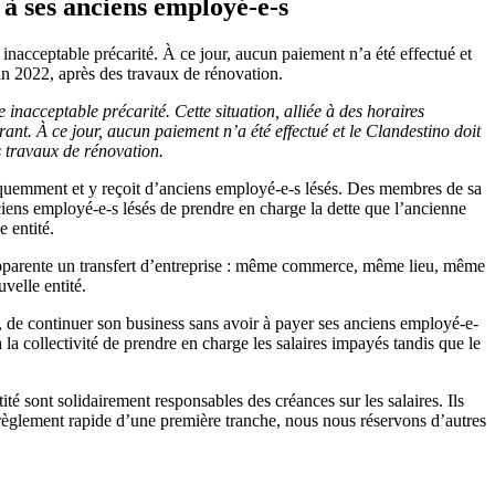
à ses anciens employé-e-s
nacceptable précarité. À ce jour, aucun paiement n’a été effectué et
uin 2022, après des travaux de rénovation.
nacceptable précarité. Cette situation, alliée à des horaires
ant. À ce jour, aucun paiement n’a été effectué et le Clandestino doit
s travaux de rénovation.
fréquemment et y reçoit d’anciens employé-e-s lésés. Des membres de sa
anciens employé-e-s lésés de prendre en charge la dette que l’ancienne
e entité.
’apparente un transfert d’entreprise : même commerce, même lieu, même
velle entité.
, de continuer son business sans avoir à payer ses anciens employé-e-
 à la collectivité de prendre en charge les salaires impayés tandis que le
té sont solidairement responsables des créances sur les salaires. Ils
e règlement rapide d’une première tranche, nous nous réservons d’autres