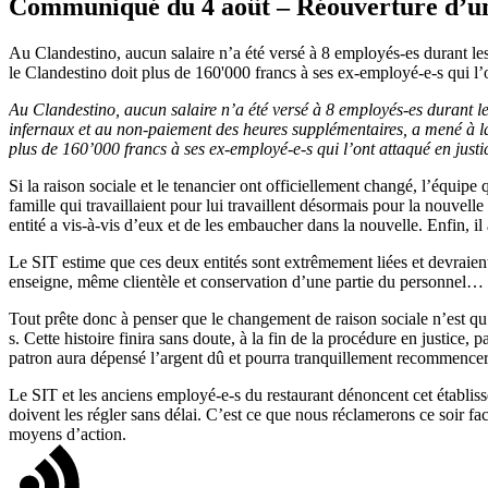
Communiqué du 4 août – Réouverture d’un 
Au Clandestino, aucun salaire n’a été versé à 8 employés-es durant le
le Clandestino doit plus de 160'000 francs à ses ex-employé-e-s qui l’o
Au Clandestino, aucun salaire n’a été versé à 8 employés-es durant le
infernaux et au non-paiement des heures supplémentaires, a mené à la d
plus de 160’000 francs à ses ex-employé-e-s qui l’ont attaqué en justi
Si la raison sociale et le tenancier ont officiellement changé, l’équ
famille qui travaillaient pour lui travaillent désormais pour la nouvell
entité a vis-à-vis d’eux et de les embaucher dans la nouvelle. Enfin, il 
Le SIT estime que ces deux entités sont extrêmement liées et devraie
enseigne, même clientèle et conservation d’une partie du personnel… Cel
Tout prête donc à penser que le changement de raison sociale n’est qu
s. Cette histoire finira sans doute, à la fin de la procédure en justice, 
patron aura dépensé l’argent dû et pourra tranquillement recommence
Le SIT et les anciens employé-e-s du restaurant dénoncent cet établisse
doivent les régler sans délai. C’est ce que nous réclamerons ce soir f
moyens d’action.