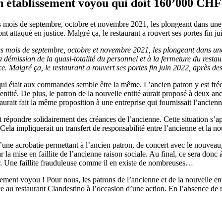
établissement voyou qui doit 160’000 CHF 
s mois de septembre, octobre et novembre 2021, les plongeant dans une i
nt attaqué en justice. Malgré ça, le restaurant a rouvert ses portes fin j
s mois de septembre, octobre et novembre 2021, les plongeant dans une i
émission de la quasi-totalité du personnel et à la fermeture du restaur
ce. Malgré ça, le restaurant a rouvert ses portes fin juin 2022, après de
ipe qui était aux commandes semble être la même. L’ancien patron y est 
e entité. De plus, le patron de la nouvelle entité aurait proposé à deux 
aurait fait la même proposition à une entreprise qui fournissait l’ancienn
nt répondre solidairement des créances de l’ancienne. Cette situation s
a impliquerait un transfert de responsabilité entre l’ancienne et la nou
’une acrobatie permettant à l’ancien patron, de concert avec le nouveau
par la mise en faillite de l’ancienne raison sociale. Au final, ce sera donc
r. Une faillite frauduleuse comme il en existe de nombreuses…
ment voyou ! Pour nous, les patrons de l’ancienne et de la nouvelle enti
ace au restaurant Clandestino à l’occasion d’une action. En l’absence d