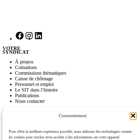
VOTRE
SYNDICAT
À propos
Cotisations
Commissions thématiques
Caisse de chômage
Personnel et emploi
Le SIT dans l’histoire
Publications
Nous contacter
INFORMATIONS
Consentement
Journal SITinfo
Nos publications
Nos vidéos
Pour offrir la meilleure expérience possible, nous utilisons des technologies comme
L’ancien site du SIT disponible comme archive
les cookies pour stocker et/ou accéder à des informations sur votre appareil.