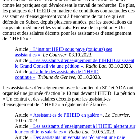
contre les pratiques qui dévalorisent le travail de recherche. De plus,
les pratiques de l’IHEID en matière de conditions contractuelles des
assistant-es d’enseignement vont à l’encontre de tout ce qui est
défendu en Suisse, depuis plusieurs années, par les associations du
corps intermédiaire et les syndicats. Remise de la pétition « Un
contrat et des salaires décents pour les assistant-es d’enseignement
de l’IHEID » :
Article
« L’institut HEID sous-paye (toujours) ses
assistant·es »
,
Le Courrier
, 03.10.2023.
Article
« Les assistants d’enseignement de l’IHEID saisissent
le Grand Conseil via une pétition »
,
Radio Lac
, 03.10.2023.
Article
« La lutte des assistants de l’IHEID
continue »
,
Tribune de Genève
, 03.10.2023.
Les assistant-es d’enseignement avec le soutien du SIT et ADA ont
organisé une journée d’action le 10 mai devant l’IHEID. La pétition
« Un contrat et des salaires décents pour les assistant-es
d’enseignement de l’IHEID » a également été lancée.
Article
« Assistant·es de l’IHEID en galère »
,
Le Courrier
,
10.05.2023.
Article
« Les assistants d’enseignement à l’IHEID alertent sur
leur conditions salariales »
,
Radio Lac
, 10.05.2023.
Article
« Des assistants universitaires réclament une paie