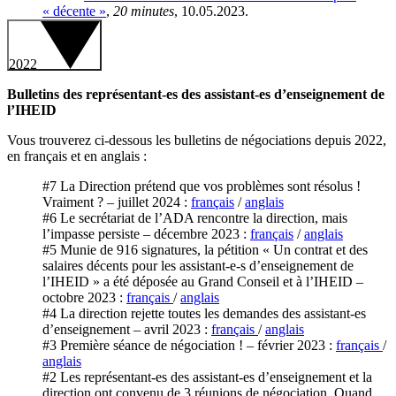
« décente »
,
20 minutes
, 10.05.2023.
2022
Bulletins des représentant-es des assistant-es d’enseignement de
l’IHEID
Vous trouverez ci-dessous les bulletins de négociations depuis 2022,
en français et en anglais :
#7 La Direction prétend que vos problèmes sont résolus !
Vraiment ? – juillet 2024 :
français
/
anglais
#6 Le secrétariat de l’ADA rencontre la direction, mais
l’impasse persiste – décembre 2023 :
français
/
anglais
#5 Munie de 916 signatures, la pétition « Un contrat et des
salaires décents pour les assistant-e-s d’enseignement de
l’IHEID » a été déposée au Grand Conseil et à l’IHEID –
octobre 2023 :
français
/
anglais
#4 La direction rejette toutes les demandes des assistant-es
d’enseignement – avril 2023 :
français
/
anglais
#3 Première séance de négociation ! – février 2023 :
français
/
anglais
#2 Les représentant-es des assistant-es d’enseignement et la
direction ont convenu de 3 réunions de négociation. Quand