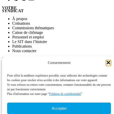
VOTRE
SYNDICAT
À propos
Cotisations
Commissions thématiques
Caisse de chômage
Personnel et emploi
Le SIT dans l’histoire
Publications
Nous contacter
INFORMATIONS
Consentement
Journal SITinfo
Nos publications
Nos vidéos
Pour offrir la meilleure expérience possible, nous utilisons des technologies comme
L’ancien site du SIT disponible comme archive
les cookies pour stocker et/ou accéder à des informations sur votre appareil.
Si vous refusez ou retirez votre consentement, certaines fonctionnalités du site peuvent
ACTUALITÉS
ne pas fonctionner correctement.
Plus d'information sur notre page “
Politique de confidentialité
”
Campagnes
À signer
Votations
Accepter
Appels à mobilisation