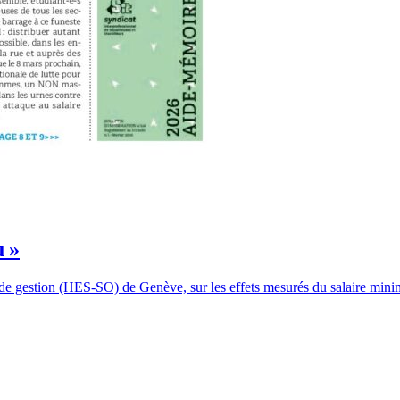
u »
 de gestion (HES-SO) de Genève, sur les effets mesurés du salaire min