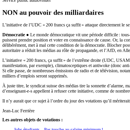
Service public audiovisuel
NON au pouvoir des milliardaires
L’initiative de l’UDC « 200 francs ça suffit » attaque directement le s
Démocratie ●
Le monde démocratique vit une période difficile : tous-
puissent prendre position et voter en connaissance de cause. Or, la con
délibérément, met à mal cette condition de la démocratie. Blocher poss
autoritaire a réduit les médias au rôle de propagande, et l’AfD, en Al
L’initiative « 200 francs, ça suffit » de l’extrême droite (UDC, USAM 
manifestation, par exemple), climatosceptiques et antiwoke (donc anti-
Si elle passe, de nombreuses émissions de radio et de télévision, notam
milliers d’emplois seront supprimés.
À juste titre, le syndicat suisse des médias tire la sonnette d’alarme,
d’enseignant-e-s appellent à refuser cette initiative, comme de no
Il n’y aurait que ce sujet à l’ordre du jour des votations qu’il mérite
Jean-Luc Ferrière
Les autres objets de votations :
Jobs étudiants – Pas touche au salaire minimum !