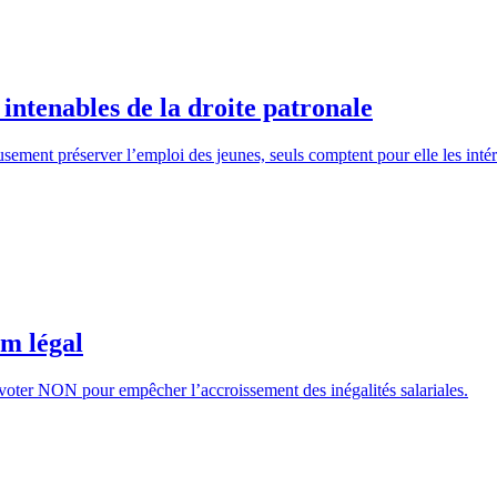
intenables de la droite patronale
cieusement préserver l’emploi des jeunes, seuls comptent pour elle les int
um légal
s voter NON pour empêcher l’accroissement des inégalités salariales.