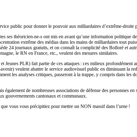
ervice public pour donner le pouvoir aux milliardaires d’extrême-droite p
tes ses théoricien-ne-s ont mis en avant qu’une information politique de 
centration extrême des médias dans les mains de milliardaires tout puissa
ède 24 journaux gratuits, et on connaît la complicité des Bolloré et au
lemagne, le RN en France, etc., veulent des mesures similaires.
et Jeunes PLR) fait partie de ces attaques : ces milieux profondément an
avenir) veulent abattre le service audiovisuel public en diminuant la r
ment les analyses critiques, passeront à la trappe, y compris dans les dom
 mais également de nombreuses associations de défense des personnes en si
mbreux gouvernements cantonaux et communaux.
rait que vous vous précipitiez pour mettre un NON massif dans l’urne !