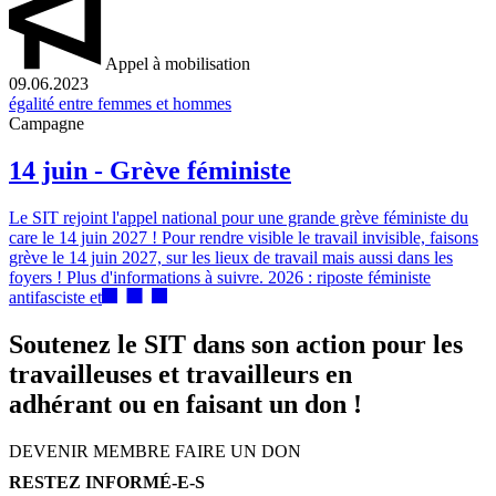
Appel à mobilisation
09.06.2023
égalité entre femmes et hommes
Campagne
14 juin - Grève féministe
Le SIT rejoint l'appel national pour une grande grève féministe du
care le 14 juin 2027 ! Pour rendre visible le travail invisible, faisons
grève le 14 juin 2027, sur les lieux de travail mais aussi dans les
foyers ! Plus d'informations à suivre. 2026 : riposte féministe
antifasciste et
Soutenez le SIT dans son action pour les
travailleuses et travailleurs en
adhérant ou en faisant un don !
DEVENIR MEMBRE
FAIRE UN DON
RESTEZ INFORMÉ-E-S