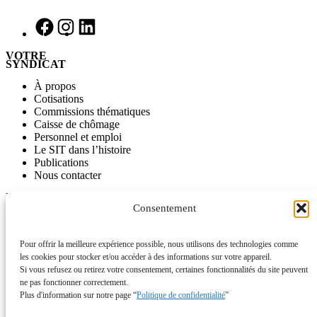
VOTRE
SYNDICAT
À propos
Cotisations
Commissions thématiques
Caisse de chômage
Personnel et emploi
Le SIT dans l’histoire
Publications
Nous contacter
INFORMATIONS
Consentement
Journal SITinfo
Nos publications
Nos vidéos
Pour offrir la meilleure expérience possible, nous utilisons des technologies comme
L’ancien site du SIT disponible comme archive
les cookies pour stocker et/ou accéder à des informations sur votre appareil.
Si vous refusez ou retirez votre consentement, certaines fonctionnalités du site peuvent
ACTUALITÉS
ne pas fonctionner correctement.
Plus d'information sur notre page “
Politique de confidentialité
”
Campagnes
À signer