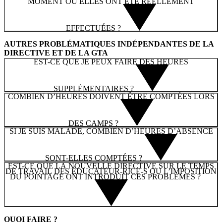
MOMENT OÙ ELLES ONT ÉTÉ RÉELLEMENT
EFFECTUÉES ?
AUTRES PROBLÉMATIQUES INDÉPENDANTES DE LA
DIRECTIVE ET DE LA GTA
EST-CE QUE JE PEUX FAIRE DES HEURES
SUPPLÉMENTAIRES ?
COMBIEN D’HEURES DOIVENT ÊTRE COMPTÉES LORS
DES CAMPS ?
SI JE SUIS MALADE, COMBIEN D’HEURES D’ABSENCE
SONT-ELLES COMPTÉES ?
EST-CE QUE LA NOUVELLE DIRECTIVE SUR LE TEMPS
DE TRAVAIL DES ÉDUCATEUR-RICE-S OU L’IMPOSITION
DU POINTAGE ONT INTRODUIT CES PROBLÈMES ?
QUOI FAIRE ?