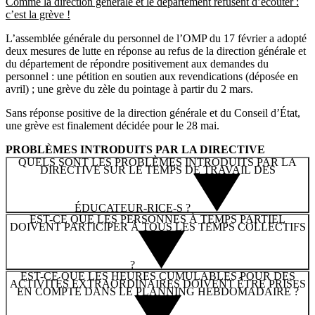
Comme la direction générale et le département refusent d’écouter :
c’est la grève !
L’assemblée générale du personnel de l’OMP du 17 février a adopté
deux mesures de lutte en réponse au refus de la direction générale et
du département de répondre positivement aux demandes du
personnel : une pétition en soutien aux revendications (déposée en
avril) ; une grève du zèle du pointage à partir du 2 mars.
Sans réponse positive de la direction générale et du Conseil d’État,
une grève est finalement décidée pour le 28 mai.
PROBLÈMES INTRODUITS PAR LA DIRECTIVE
QUELS SONT LES PROBLÈMES INTRODUITS PAR LA
DIRECTIVE SUR LE TEMPS DE TRAVAIL DES
ÉDUCATEUR-RICE-S ?
EST-CE QUE LES PERSONNES À TEMPS PARTIEL
DOIVENT PARTICIPER À TOUS LES TEMPS COLLECTIFS
?
EST-CE QUE LES HEURES CUMULABLES POUR DES
ACTIVITÉS EXTRAORDINAIRES DOIVENT ÊTRE PRISES
EN COMPTE DANS LE PLANNING HEBDOMADAIRE ?