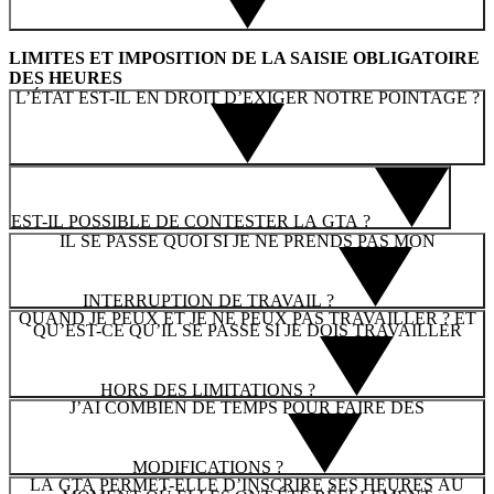
LIMITES ET IMPOSITION DE LA SAISIE OBLIGATOIRE
DES HEURES
L’ÉTAT EST-IL EN DROIT D’EXIGER NOTRE POINTAGE ?
EST-IL POSSIBLE DE CONTESTER LA GTA ?
IL SE PASSE QUOI SI JE NE PRENDS PAS MON
INTERRUPTION DE TRAVAIL ?
QUAND JE PEUX ET JE NE PEUX PAS TRAVAILLER ? ET
QU’EST-CE QU’IL SE PASSE SI JE DOIS TRAVAILLER
HORS DES LIMITATIONS ?
J’AI COMBIEN DE TEMPS POUR FAIRE DES
MODIFICATIONS ?
LA GTA PERMET-ELLE D’INSCRIRE SES HEURES AU