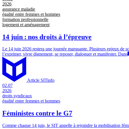
2026
assurance maladie
égalité entre femmes et hommes
formation professionnelle
logement et aménagement
14 juin : nos droits à l’épreuve
Le 14 juin 2026 restera une journée marquante. Plusieurs enjeux de socié
l’exprimer, vivre dignement, se reposer, dialoguer et manifester. Dans
Article SITinfo
02.07
2026
droits syndicaux
égalité entre femmes et hommes
Féministes contre le G7
Comme chaque 14 juin, le SIT appelle à rejoindre la mobilisation fémini