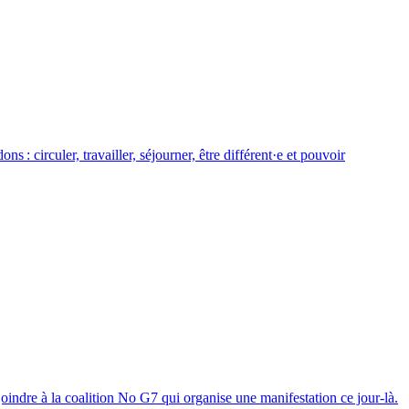
 : circuler, travailler, séjourner, être différent·e et pouvoir
joindre à la coalition No G7 qui organise une manifestation ce jour-là.