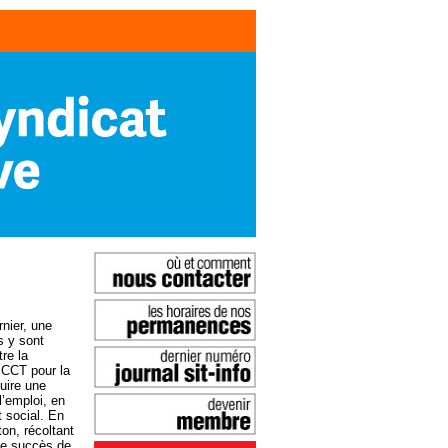
nier, une
s y sont
re la
 CCT pour la
uire une
l’emploi, en
t social. En
on, récoltant
 Le succès de