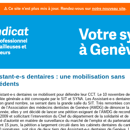
⚠️ Ce site n'est plus mis à jour. Rendez-vous sur
notre nouveau site
.
stant-e-s dentaires : une mobilisation sans
édents
stant-e-s dentaires se mobilisent pour défendre leur CCT. Le 10 novembre der
ée générale a été convoquée par le SIT et SYNA. Les Assistant-e-s dentaire
n grand nombre, se serrant dans la grande salle du SIT. Très remontées cont
n de l’Association des médecins dentistes de Genève (AMDG) de dénoncer la
’année, elles y ont décidé de lancer une pétition exigeant de l’AMDG de recond
009 et sollicitant l’intervention du Chef du département de la solidarité et de 
té d’autorité en matière de surveillance du marché de l’emploi et du partenaria
t 15 jours, la pétition a largement circulé dans les cabinets dentaires du cant
0 signatures, soit plus de deux tiers des Assistant-e-s dentaires de Genève.