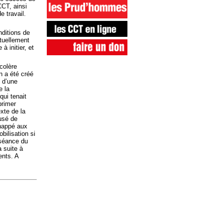
CCT, ainsi
e travail.
ditions de
tuellement
 initier, et
colère
n a été créé
s d’une
e la
qui tenait
primer
xte de la
usé de
chappé aux
bilisation si
 séance du
a suite à
ents. A