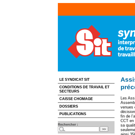
Assi
LE SYNDICAT SIT
préc
CONDITIONS DE TRAVAIL ET
SECTEURS
Les Assi
CAISSE CHOMAGE
Assembl
DOSSIERS
venues e
décisio
PUBLICATIONS
fin de l
CCT en 2
Rechercher :
sa quali
seulemen
ainsi 35