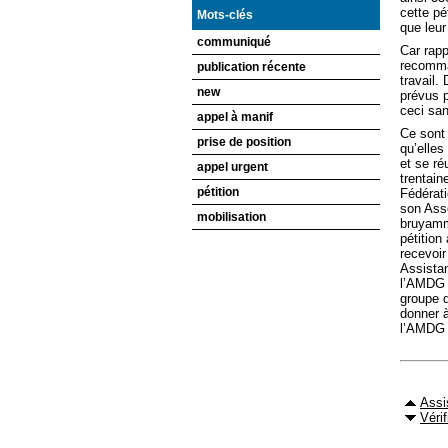
cette pé
Mots-clés
que leur
communiqué
Car rapp
recomma
publication récente
travail
new
prévus p
ceci san
appel à manif
Ce sont 
prise de position
qu’elles
et se ré
appel urgent
trentain
pétition
Fédérati
son Asse
mobilisation
bruyamme
pétition
recevoir
Assistan
l’AMDG p
groupe d
donner 
l’AMDG d
Assi
Véri