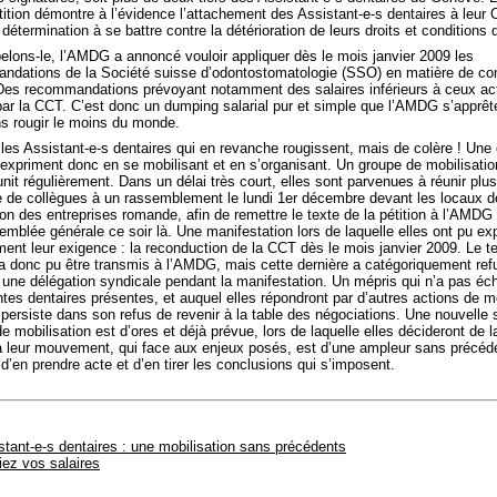
tition démontre à l’évidence l’attachement des Assistant-e-s dentaires à leur 
 détermination à se battre contre la détérioration de leurs droits et conditions d
elons-le, l’AMDG a annoncé vouloir appliquer dès le mois janvier 2009 les
ndations de la Société suisse d’odontostomatologie (SSO) en matière de con
. Des recommandations prévoyant notamment des salaires inférieurs à ceux ac
ar la CCT. C’est donc un dumping salarial pur et simple que l’AMDG s’apprête à
s rougir le moins du monde.
les Assistant-e-s dentaires qui en revanche rougissent, mais de colère ! Une 
 expriment donc en se mobilisant et en s’organisant. Un groupe de mobilisatio
unit régulièrement. Dans un délai très court, elles sont parvenues à réunir plu
e de collègues à un rassemblement le lundi 1er décembre devant les locaux d
on des entreprises romande, afin de remettre le texte de la pétition à l’AMDG 
mblée générale ce soir là. Une manifestation lors de laquelle elles ont pu ex
nt leur exigence : la reconduction de la CCT dès le mois janvier 2009. Le te
 a donc pu être transmis à l’AMDG, mais cette dernière a catégoriquement ref
 une délégation syndicale pendant la manifestation. Un mépris qui n’a pas é
tes dentaires présentes, et auquel elles répondront par d’autres actions de mo
ersiste dans son refus de revenir à la table des négociations. Une nouvelle
e mobilisation est d’ores et déjà prévue, lors de laquelle elles décideront de l
à leur mouvement, qui face aux enjeux posés, est d’une ampleur sans précéd
’en prendre acte et d’en tirer les conclusions qui s’imposent.
stant-e-s dentaires : une mobilisation sans précédents
fiez vos salaires