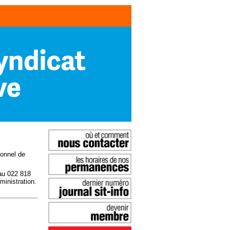
sonnel de
 au 022 818
inistration.