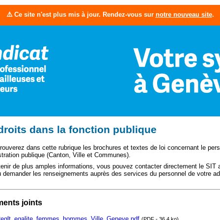
⚠️ Ce site n'est plus mis à jour. Rendez-vous sur
notre nouveau site
.
droits dans la fonction publique
rouverez dans cette rubrique les brochures et textes de loi concernant le per
stration publique (Canton, Ville et Communes).
enir de plus amples informations, vous pouvez contacter directement le SIT
u demander les renseignements auprès des services du personnel de votre adm
ents joints
eglt_egalite_femmes_hommes_Ville_Geneve.pdf
(PDF - 36.4 ko)