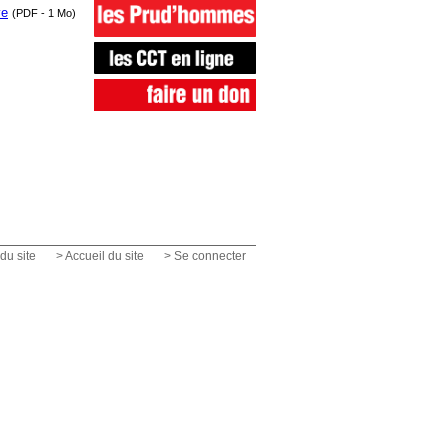
ve
(PDF - 1 Mo)
du site
> Accueil du site
> Se connecter