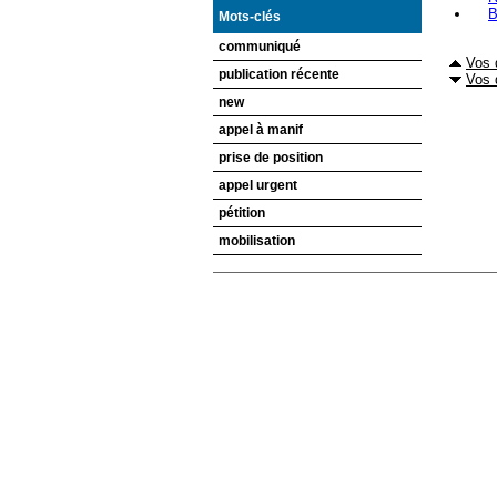
B
Mots-clés
communiqué
Vos 
publication récente
Vos 
new
appel à manif
prise de position
appel urgent
pétition
mobilisation