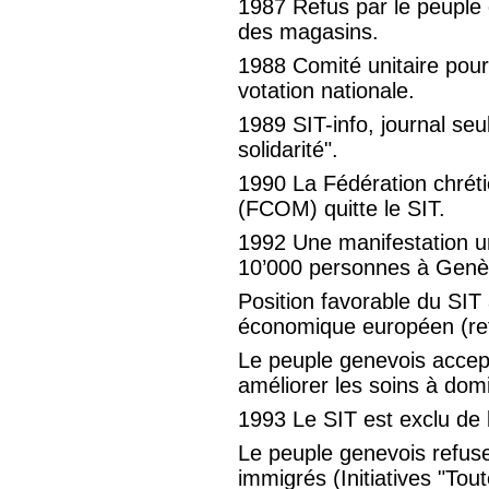
1987 Refus par le peuple
des magasins.
1988 Comité unitaire pour 
votation nationale.
1989 SIT-info, journal se
solidarité".
1990 La Fédération chrét
(FCOM) quitte le SIT.
1992 Une manifestation uni
10’000 personnes à Genè
Position favorable du SIT 
économique européen (ref
Le peuple genevois accep
améliorer les soins à domi
1993 Le SIT est exclu de
Le peuple genevois refuse l
immigrés (Initiatives "Tou