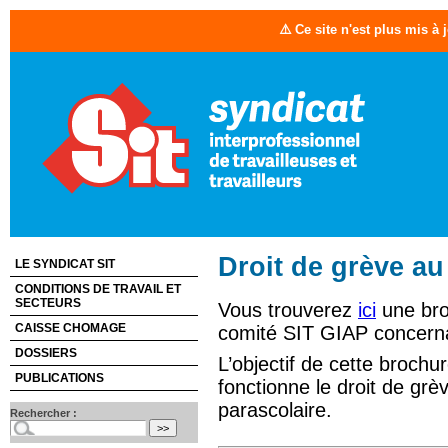
⚠️ Ce site n'est plus mis à
Droit de grève au
LE SYNDICAT SIT
CONDITIONS DE TRAVAIL ET
SECTEURS
Vous trouverez
ici
une bro
CAISSE CHOMAGE
comité SIT GIAP concernan
DOSSIERS
L’objectif de cette broc
PUBLICATIONS
fonctionne le droit de gr
parascolaire.
Rechercher :