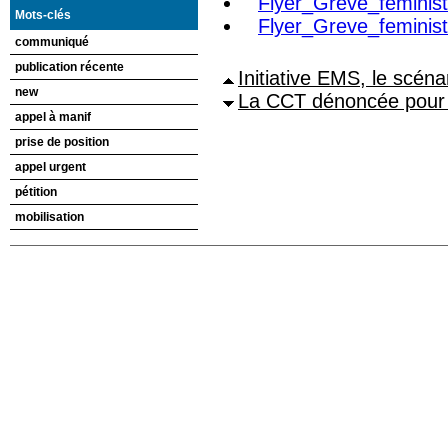
Flyer_Greve_feminis
Mots-clés
Flyer_Greve_feminis
communiqué
publication récente
Initiative EMS, le scéna
new
La CCT dénoncée pour 
appel à manif
prise de position
appel urgent
pétition
mobilisation