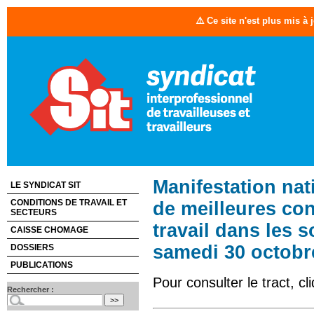
⚠️ Ce site n'est plus mis à
Manifestation nat
LE SYNDICAT SIT
CONDITIONS DE TRAVAIL ET
de meilleures con
SECTEURS
travail dans les s
CAISSE CHOMAGE
samedi 30 octobr
DOSSIERS
PUBLICATIONS
Pour consulter le tract, c
Rechercher :