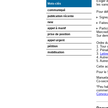
Exiger d
Mots-clés
les sans
communiqué
Pour dé
publication récente
Signez
new
Faites
appel à manif
Partic
Mercredi
prise de position
Sur dem
appel urgent
Ordre du
pétition
1. Tour 
2. Pénal
mobilisation
3.
Lettr
4. Autre
5. Autre
Cette ac
Pour le 
Manuel
Co-secré
*Peu hab
comment 
Convoca