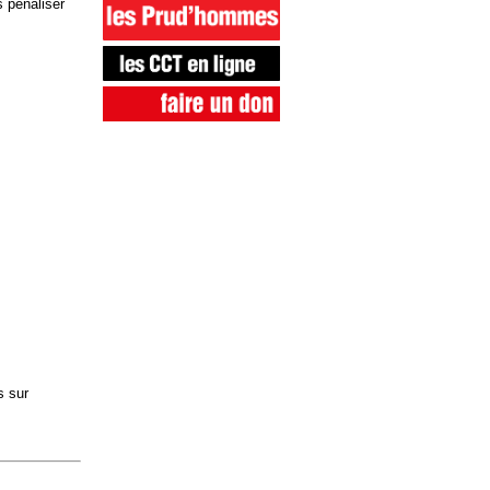
 pénaliser
s sur