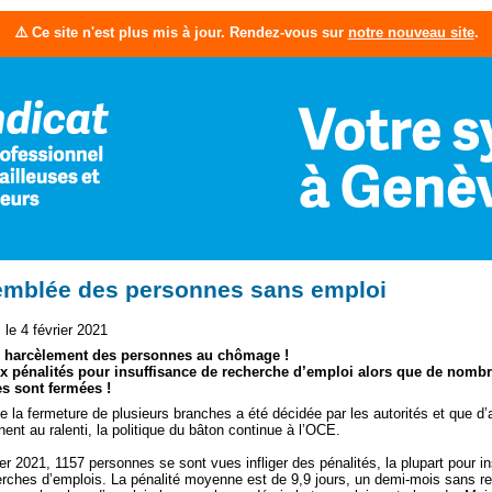
⚠️ Ce site n'est plus mis à jour. Rendez-vous sur
notre nouveau site
.
mblée des personnes sans emploi
le 4 février 2021
 harcèlement des personnes au chômage !
x pénalités pour insuffisance de recherche d’emploi alors que de nomb
s sont fermées !
e la fermeture de plusieurs branches a été décidée par les autorités et que d’
nent au ralenti, la politique du bâton continue à l’OCE.
er 2021, 1157 personnes se sont vues infliger des pénalités, la plupart pour i
rches d’emplois. La pénalité moyenne est de 9,9 jours, un demi-mois sans r