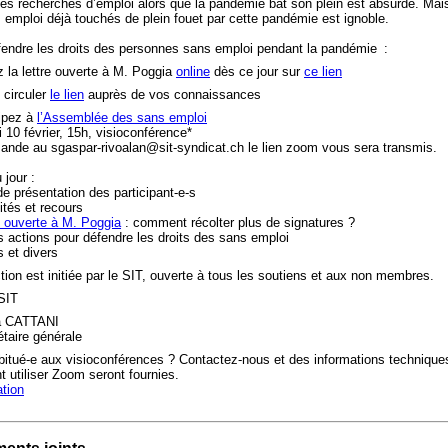
es recherches d’emploi alors que la pandémie bat son plein est absurde. Mais
 emploi déjà touchés de plein fouet par cette pandémie est ignoble.
fendre les droits des personnes sans emploi pendant la pandémie :
 la lettre ouverte à M. Poggia
online
dès ce jour sur
ce lien
 circuler
le lien
auprès de vos connaissances
ipez à
l’Assemblée des sans emploi
 10 février, 15h, visioconférence*
ande au sgaspar-rivoalan@sit-syndicat.ch le lien zoom vous sera transmis.
 jour :
de présentation des participant-e-s
ités et recours
e ouverte à M. Poggia
: comment récolter plus de signatures ?
s actions pour défendre les droits des sans emploi
s et divers
tion est initiée par le SIT, ouverte à tous les soutiens et aux non membres.
SIT
a CATTANI
taire générale
itué-e aux visioconférences ? Contactez-nous et des informations technique
utiliser Zoom seront fournies.
tion