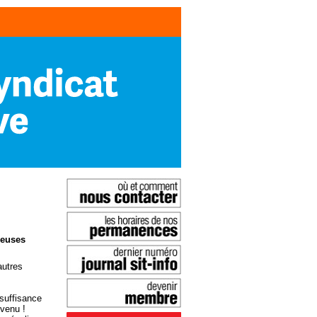
reuses
autres
nsuffisance
evenu !